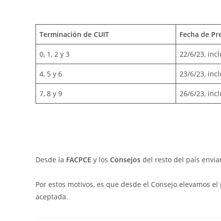
Terminación de CUIT
Fecha de Pr
0, 1, 2 y 3
22/6/23, incl
4, 5 y 6
23/6/23, incl
7, 8 y 9
26/6/23, incl
Desde la
FACPCE
y los
Consejos
del resto del país envi
Por estos motivos, es que desde el Consejo elevamos el 
aceptada.